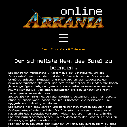
Dev
›
Tutorials
›
NLT German
Der schnellste Weg, das Spiel zu
beenden...
Sie benötigen mindestens 7 Kartenteile der Schatzkarte, um die
Schicksalsklinge zu finden und den Aufmarschplan der Orks aus der
Orkhöhle zwischen Skelellen und Phexcaer, um den Lagerplatz der
Orkarmee zwischen Phexcaer und dem Einsiedlersee zu finden. Sie haben
jedoch genügend Zeit, wenigstens 8 Kartenteile zu bekommen, da das
neunte Kartenstück von einem zufälligen Treffen abhängt und nicht
immer gefunden werden kann.
Sobald Sie von Ihren Helden die Mitteilung bekommen, dass man bereits
etwas erkennen kann, haben Sie genug Kartenstücke beisammen, um
Hyggelik und Grimring zu finden.
Spätestens nach zwei Jahren und zehn Monaten müssen Sie sich beim
Orklager eingefunden und den Ork-Champion bezwungen haben, sonst
haben Sie das Spielziel verfehlt. Trödeln Sie erst, wenn Sie Grimring
und den Aufmarschplan haben, um z.B. doch noch den Händler Kolberg zu
finden (ja, es gibt ihn wirklich!).
Aber behalten Sie stets den Kalender im Auge. Sie dürfen nicht zu spät