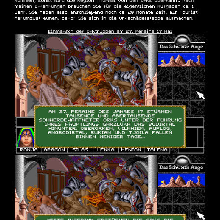
kommen, sonst wird die Region Thorwal von den Orks überrannt. Nach
meinen Erfahrungen brauchen Sie für die eigentlichen Aufgaben ca. 1
Jahr. Sie haben also anschließend noch ca. 20 Monate Zeit, als Tourist
herumzustreunen, bevor Sie sich in die Orkschädelsteppe aufmachen.
Einmarsch der Orktruppen am 27. Peraine 17 Hal