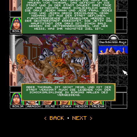
‹ BACK
·
NEXT ›