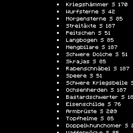
Kriegshämmer S 170
Wurfsterne S 42
Morgensterne S 85
Streitäxte S 187
Peitschen S 51
Langbogen S 85
Mengbilare S 187
Schwere Dolche S 51
Skrajas S 85
Rabenschnäbel S 187
Speere S 51
Schwere Kriegsbeile 
Ochsenherden S 187
Bastardschwerter S 1
Eisenschilde S 76
Armbrüste S 209
Topfhelme S 85
Doppelkhunchomer S 
Waffenröcke S 85