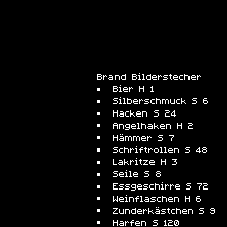
Brand Bilderstecher
Bier H 1
Silberschmuck S 6
Hacken S 24
Angelhaken H 2
Hämmer S 7
Schriftrollen S 48
Lakritze H 3
Seile S 8
Essgeschirre S 72
Weinflaschen H 6
Zunderkästchen S 9
Harfen S 120