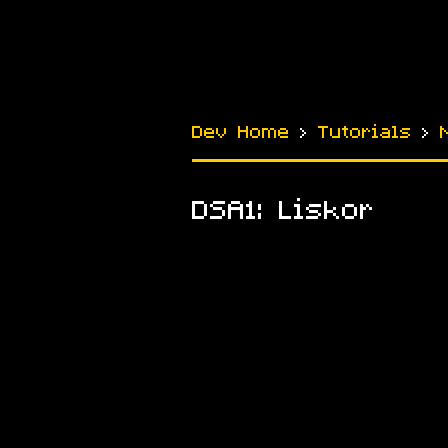
Dev Home
›
Tutorials
›
DSA1: Liskor