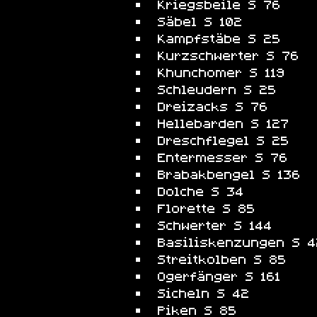
Kriegsbeile S 76
Säbel S 102
Kampfstäbe S 25
Kurzschwerter S 76
Khunchomer S 119
Schleudern S 25
Dreizacks S 76
Hellebarden S 127
Dreschflegel S 25
Entermesser S 76
Brabakbengel S 136
Dolche S 34
Florette S 85
Schwerter S 144
Basiliskenzungen S 4
Streitkolben S 85
Ogerfänger S 161
Sicheln S 42
Piken S 85