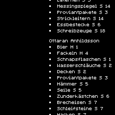
Laternen S 3
Messingspiegel S 14
Proviantpakete S 3
Strickleitern S 14
Essbestecke S 6
Schreibzeuge S 18
Ottaran Anhildsson
Bier H 1
Fackeln H 4
Schnapsflaschen S 1
Wasserschläuche S 2
Decken S 2
Proviantpakete S 3
Hämmer S 5
Seile S 5
Zunderkästchen S 6
Brecheisen S 7
Schleifsteine S 7
Hacken S 7