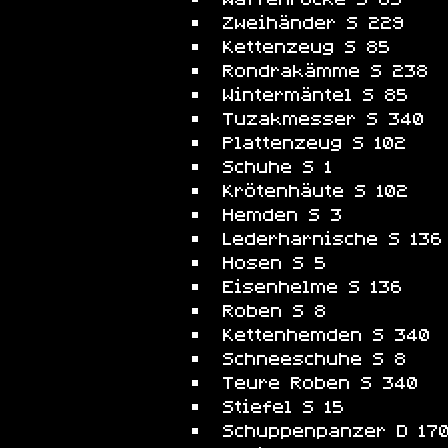
Zweihänder S 229
Kettenzeug S 85
Rondrakämme S 238
Wintermäntel S 85
Tuzakmesser S 340
Plattenzeug S 102
Schuhe S 1
Krötenhäute S 102
Hemden S 3
Lederharnische S 136
Hosen S 5
Eisenhelme S 136
Roben S 8
Kettenhemden S 340
Schneeschuhe S 8
Teure Roben S 340
Stiefel S 15
Schuppenpanzer D 17