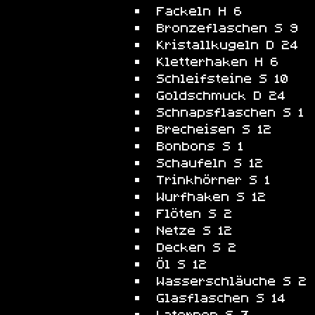
Fackeln H 6
Bronzeflaschen S 9
Kristallkugeln D 24
Kletterhaken H 6
Schleifsteine S 10
Goldschmuck D 24
Schnapsflaschen S 1
Brecheisen S 12
Bonbons S 1
Schaufeln S 12
Trinkhörner S 1
Wurfhaken S 12
Flöten S 2
Netze S 12
Decken S 2
Öl S 12
Wasserschläuche S 2
Glasflaschen S 14