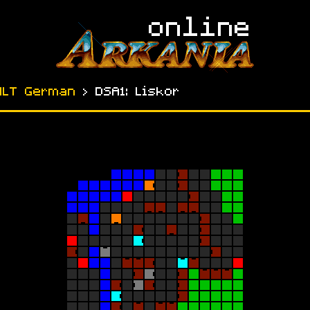
NLT German
› DSA1: Liskor