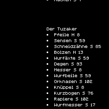
Der Tuzaker
Pfeile H 8
Sensen S 59
Schneidzähne S 85
Bolzen H 13
Wurfäxte S 59
Degen S 93
Messer S 8
Wurfbeile S 59
Orknasen S 102
Knüppel S 8
Kurzbogen S 76
Rapiere S 102
Wurfmesser S 17