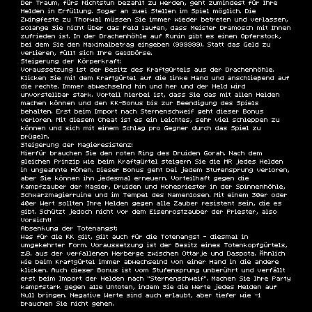
Der Traum, fürs Nichtstun bezahlt zu werden, geht zumindest für Ihre
Helden in Erfüllung. Sogar an zwei Stellen im Spiel möglich. Die
Zwingfeste zu Thorwal müssen Sie immer wieder betreten und verlassen,
solange Sie nicht über das Feld laufen, dass Meister Dramosch mit Ihnen
zufrieden ist. In der Drachenhöhle auf Runin gibt es einen Opferstock,
bei dem Sie den Maximalbetrag eingeben (999999). Statt das Geld zu
verlieren, füllt sich Ihre Geldbörse.
Steigerung der Körperkraft:
Voraussetzung ist der Besitz des Kraftgürtels aus der Drachenhöhle.
Klicken Sie mit dem Kraftgürtel auf die linke Hand und anschließend auf
die rechte. Immer abwechselnd hin und her und der Held wird
unvorstellbar stark. Vorteil hierbei ist, dass Sie das mit allen Helden
machen können und den KK-Bonus bis zur Beendigung des Spiels
behalten. Erst beim Import nach Sternenschweif geht dieser Bonus
verloren. Mit diesem Cheat ist es ein Leichtes, sehr viel schleppen zu
können und sich mit einem Schlag pro Gegner durch das Spiel zu
prügeln.
Steigerung der Magieresistenz:
Hierfür brauchen Sie den roten Ring des Druiden Gorah. Nach dem
gleichen Prinzip wie beim Kraftgürtel steigern Sie die MR jedes Helden
in ungeahnte Höhen. Dieser Bonus geht bei jedem Stufensprung verloren,
aber Sie können ihn jedesmal erneuern. Vorteilhaft gegen die
Kampfzauber der Magier, Druiden und Hohepriester in der Spinnenhöhle,
Schwarzmagierruine und im Tempel des Namenlosen. Mit einem 30er oder
40er Wert sollten Ihre Helden gegen alle Zauber resistent sein, die es
gibt. Schützt jedoch nicht vor dem Eisenrostzauber der Priester, also
Vorsicht!
Absenkung der Totenangst:
Was für die KK gilt, gilt auch für die Totenangst - diesmal in
umgekehrter Form. Voraussetzung ist der Besitz eines Totenkopfgürtels,
z.B. aus der verfallenen Herberge zwischen Ottarje und Daspota. Ähnlich
wie beim Kraftgürtel immer abwechselnd von einer Hand in die andere
klicken. Auch dieser Bonus ist vom Stufensprung unberührt und verfällt
erst beim Import der Helden nach "Sternenschweif". Machen Sie Ihre Party
kampfstark gegen alle Untoten, indem Sie die Werte jedes Helden auf
Null bringen. Negative Werte sind auch erlaubt, aber tiefer wie -1
brauchen Sie nicht gehen.