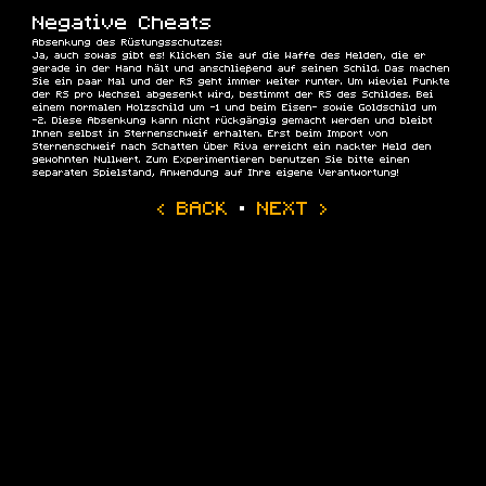
Negative Cheats
Absenkung des Rüstungsschutzes:
Ja, auch sowas gibt es! Klicken Sie auf die Waffe des Helden, die er
gerade in der Hand hält und anschließend auf seinen Schild. Das machen
Sie ein paar Mal und der RS geht immer weiter runter. Um wieviel Punkte
der RS pro Wechsel abgesenkt wird, bestimmt der RS des Schildes. Bei
einem normalen Holzschild um -1 und beim Eisen- sowie Goldschild um
-2. Diese Absenkung kann nicht rückgängig gemacht werden und bleibt
Ihnen selbst in Sternenschweif erhalten. Erst beim Import von
Sternenschweif nach Schatten über Riva erreicht ein nackter Held den
gewohnten Nullwert. Zum Experimentieren benutzen Sie bitte einen
separaten Spielstand, Anwendung auf Ihre eigene Verantwortung!
‹ BACK
·
NEXT ›