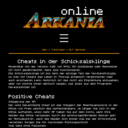
Dev
›
Tutorials
›
NLT German
Cheats in der Schicksalsklinge
Anwendbar mit der Version 3.02 von Attic. Mit GoldGames oder Bestseller
ist nicht gewährleistet, dass alle funktionieren.
Die Schicksalsklinge ist bis dato der einzige Teil der Nordlandtrilogie,
wo man mit Cheats das Leben in Thorwal erheblich vereinfachen oder
auch erschweren kann. Natürlich ist das nicht als Empfehlung anzusehen,
aber ich möchte Ihnen dennoch zeigen, was alles aus dem Programm
herauszuholen ist.
Positive Cheats
Steigerung der AP:
Der wohl bekannteste Cheat ist das Steigern der Abenteuerpunkte in der
Höhle von Prem westlich des Waffenhändlers. Je länger Sie sich in der
Höhle aufhalten, umso mehr AP haben Sie auf dem Konto, wenn Ihre
Helden die Höhle verlassen. Durch die einsturzgefährdeten Decken gibt
es "Bonuspunkte", wenn die Helden sich immer mal bei der Erforschung
verletzen. Sorgen Sie für maximalen Rüstungsschutz!
Viel Geld ohne Feilschen: