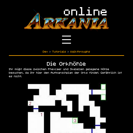
Dev
›
Tutorials
›
Walkthroughs
Die Orkhöhle
Ihr müßt diese zwischen Phexcaer und Skelellen gelegene Höhle
besuchen, da Ihr hier den Aufmarschplan der Orks findet. Gefährlich ist
es nicht.