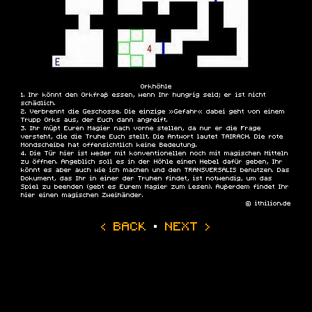
Orkhöhle
Ihr könnt den Orkfraß essen, wenn Ihr hungrig seid; er ist nicht
schädlich.
Verbrennt die Geschosse. Die einzige »Gefahr« dabei geht von einem
Trupp Orks aus, der Euch dann angreift.
Ihr müßt Euren Magier nach vorne stellen, da nur er die Frage
versteht, die die Truhe Euch stellt. Die Antwort lautet
TAIRACH
. Die rote
Mondscheibe hat offensichtlich keine Bedeutung.
Die Tür hier ist weder mit konventionellen noch mit magischen Mitteln
zu öffnen. Angeblich soll es in der Höhle einen Hebel dafür geben, Ihr
könnt es aber auch wie ich machen und den TRANSVERSALIS benutzen. Das
Dokument, das Ihr in einer der Truhen findet, ist notwendig, um das
Spiel zu beenden (gebt es Eurem Magier zum Lesen). Außerdem findet Ihr
hier einen magischen Zweihänder.
© ithilion.de
‹ BACK
·
NEXT ›