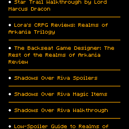
•
Star Trail Walkthrough by Lord
Marcus Dracon
•
Lora’s CRPG Reviews: Realms of
Arkania Trilogy
•
The Backseat Game Designer: The
Rest of the Realms of Arkania
Review
•
Shadows Over Riva Spoilers
•
Shadows Over Riva Magic Items
•
Shadows Over Riva Walkthrough
•
Low-Spoiler Guide to Realms of