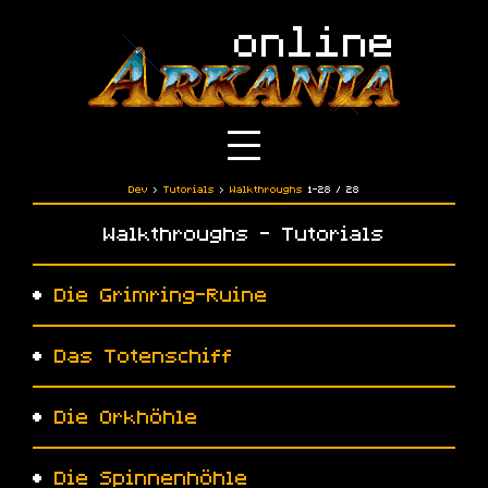
Dev
›
Tutorials
›
Walkthroughs
1-28
/ 28
Walkthroughs - Tutorials
•
Die Grimring-Ruine
•
Das Totenschiff
•
Die Orkhöhle
•
Die Spinnenhöhle