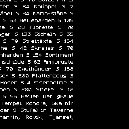
asen S 84 Knüppel S 7
Säbel S 84 Kampfstäbe S
 S 63 Hellebarden S 105
che S 28 Florette S 70
nger S 133 Sicheln S 35
 S 70 Streitäxte S 154
lche S 42 Skrajas S 70
nherden S 154 Sortiment
enschilde S 63 Armbrüste
S 70 Zweihänder S 189
ser S 280 Plattenzeug S
 Hosen S 4 Eisenhelme S
ben S 280 Stiefel S 12
 S 56 Heiler Der graue
 Tempel Rondra, Swafnir
der 9. Stufe) in Taverne
Manrin, Rovik, Tjanset,