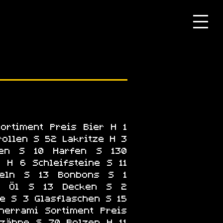
ortiment Preis Bier H 1
ollen S 52 Lakritze H 3
hen S 10 Harfen S 130
 H 6 Schleifsteine S 11
feln S 13 Bonbons S 1
 2 Öl S 13 Decken S 2
te S 3 Glasflaschen S 15
herrami Sortiment Preis
dzähne S 70 Bolzen H 11