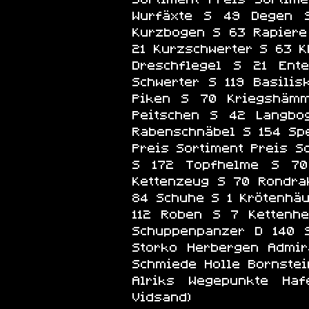
Wurfäxte S 49 Degen 
Kurzbogen S 63 Rapiere
21 Kurzschwerter S 63 
Dreschflegel S 21 Ent
Schwerter S 119 Basili
Piken S 70 Kriegshämm
Peitschen S 42 Langbo
Rabenschnäbel S 154 Sp
Preis Sortiment Preis S
S 172 Topfhelme S 70
Kettenzeug S 70 Rondra
84 Schuhe S 1 Krötenhä
112 Roben S 7 Kettenh
Schuppenpanzer D 140 
Storko Herbergen Admir
Schmiede Holle Bornstei
Alriks Wegepunkte Hafe
Vidsand)