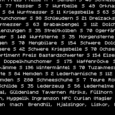
S 77 Messer S 7 Wurfbeile S 49 Orkn
 S 84 Wurfmesser S 11 Kriegsbeile S 63 
Khunchomer S 98 Schleudern S 21 Dreizacks
ermesser S 63 Brabakbengel S 112 Dol
skenzungen S 35 Streitkolben S 70 Ogerfä
er S 140 Wurfsterne S 35 Morgensterne
gen S 70 Mengbilare S 154 Schwere Do
eere S 42 Schwere Kriegsbeile S 70 Ochse
ortiment Preis Bastardschwerter S 154 Eis
 Doppelkhunchomer S 175 Waffenröcke 
kämme S 196 Wintermäntel S 70 Tuzakmes
ute S 84 Hemden S 2 Lederharnische S 112
emden S 280 Schneeschuhe S 7 Teure Ro
Schilde S 35 Lederzeug S 56 Lederhelme
al, Güldenland Tavernen Alriks, Füllhorn
n, Hyggelik Ingramson NPC Curian (Magier 
n (nach Brendhil, Hjalsingor, Liskor, 