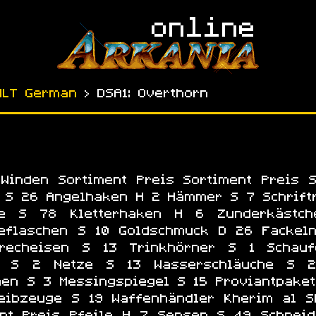
NLT German
› DSA1: Overthorn
Winden Sortiment Preis Sortiment Preis S
 S 26 Angelhaken H 2 Hämmer S 7 Schriftr
re S 78 Kletterhaken H 6 Zunderkästc
eflaschen S 10 Goldschmuck D 26 Fackeln
Brecheisen S 13 Trinkhörner S 1 Schau
n S 2 Netze S 13 Wasserschläuche S
rnen S 3 Messingspiegel S 15 Proviantpake
eibzeuge S 19 Waffenhändler Kherim al S
ent Preis Pfeile H 7 Sensen S 49 Schnei