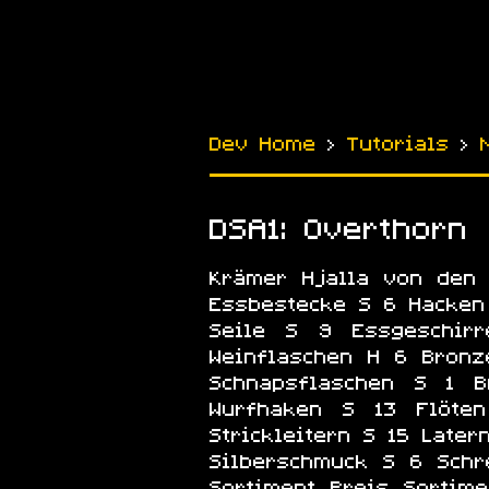
Dev Home
›
Tutorials
›
DSA1: Overthorn
Krämer Hjalla von den 
Essbestecke S 6 Hacken
Seile S 9 Essgeschir
Weinflaschen H 6 Bronz
Schnapsflaschen S 1 
Wurfhaken S 13 Flöte
Strickleitern S 15 Late
Silberschmuck S 6 Schr
Sortiment Preis Sortim