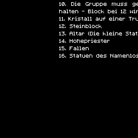
Die Gruppe muss ge
halten - Block bei 12 w
Kristall auf einer Tr
Steinblock
Altar (Die kleine Sta
Hohepriester
Fallen
Statuen des Namenlo