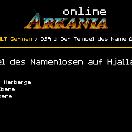
NLT German
› DSA 1: Der Tempel des Namenl
el des Namenlosen auf Hjall
r Herberge
Ebene
bene