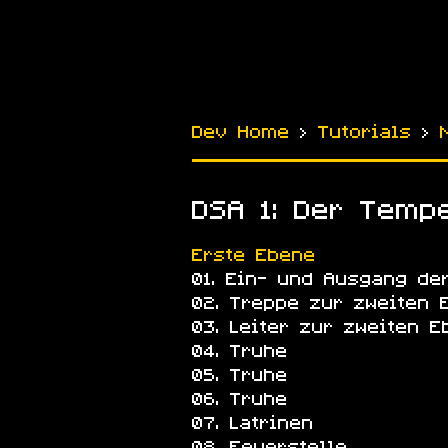
Dev Home
›
Tutorials
›
DSA 1: Der Temp
Erste Ebene
Ein- und Ausgang de
Treppe zur zweiten 
Leiter zur zweiten E
Truhe
Truhe
Truhe
Latrinen
Feuerstelle