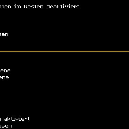
llen im Westen deaktiviert
sen
bene
ene
n aktiviert
osen