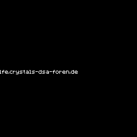
u
lfe.crystals-dsa-foren.de