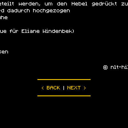
teilt werden, um den Hebel gedrückt z
ird dadurch hochgezogen
uhe
tue für Eliane Windenbek)
sen
© nlt-hi
|