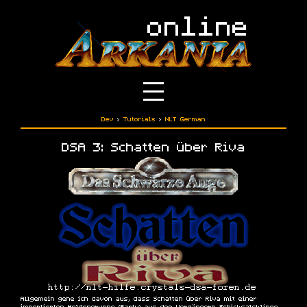
Dev
›
Tutorials
›
NLT German
DSA 3: Schatten über Riva
Allgemein gehe ich davon aus, dass Schatten über Riva mit einer