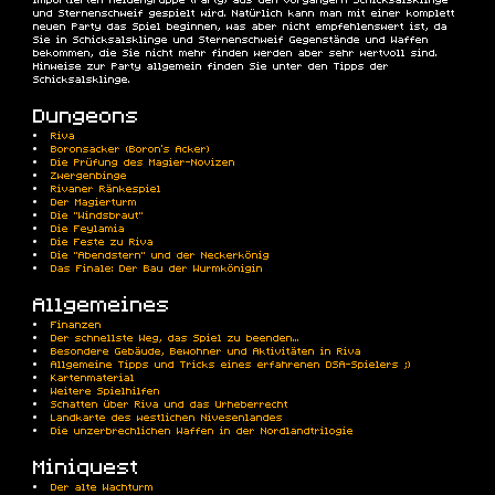
importierten Heldengruppe (Party) aus den Vorgängern Schicksalsklinge
und Sternenschweif gespielt wird. Natürlich kann man mit einer komplett
neuen Party das Spiel beginnen, was aber nicht empfehlenswert ist, da
Sie in Schicksalsklinge und Sternenschweif Gegenstände und Waffen
bekommen, die Sie nicht mehr finden werden aber sehr wertvoll sind.
Hinweise zur Party allgemein finden Sie unter den Tipps der
Schicksalsklinge.
Dungeons
Riva
Boronsacker (Boron's Acker)
Die Prüfung des Magier-Novizen
Zwergenbinge
Rivaner Ränkespiel
Der Magierturm
Die "Windsbraut"
Die Feylamia
Die Feste zu Riva
Die "Abendstern" und der Neckerkönig
Das Finale: Der Bau der Wurmkönigin
Allgemeines
Finanzen
Der schnellste Weg, das Spiel zu beenden...
Besondere Gebäude, Bewohner und Aktivitäten in Riva
Allgemeine Tipps und Tricks eines erfahrenen DSA-Spielers ;)
Kartenmaterial
Weitere Spielhilfen
Schatten über Riva und das Urheberrecht
Landkarte des westlichen Nivesenlandes
Die unzerbrechlichen Waffen in der Nordlandtrilogie
Miniquest
Der alte Wachturm