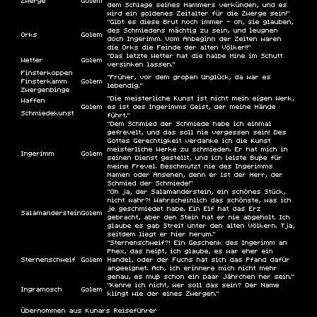
Zwerge
Golem
dem Schlage seines Hammers verkünden, und es
wird ein goldenes Zeitalter für die Zwerge sein!"
"Gibt es diese Brut noch immer - oh, sie glauben,
des Schmiedens mächtig zu sein, und leugnen
Orks
Golem
doch Ingerimm. Vom Anbeginn der Zeiten waren
die Orks die Feinde der alten Völker!!"
"Das letzte Wetter hat die halbe Mine im Schutt
Wetter
Golem
versinken lassen."
Finsterkoppen
"Früher, vor dem großen Unglück, da war es
Finsterkamm
Golem
lebendig."
Zwergenbinge
"Die meisterliche Kunst ist nicht mein eigen Werk,
Waffen
Golem
es ist des Ingerimms Geist, der meine Hände
Schmiedekunst
führt."
"Dem Schmied der Schmiede habe ich einmal
gefrevelt, und das soll nie vergessen sein! Des
Gottes Gerechtigkeit verdanke ich die Kunst
meisterliche Werke zu schmieden. Er hat mich in
Ingerimm
Golem
seinen Dienst gestellt, und ich leiste Buße für
meine Frevel. Beschmutzt nie des Ingerimms
Namen oder Ansehen, denn er ist der Herr, der
Schmied der Schmiede!"
"Oh ja, der Salamanderstein, ein schönes Stück,
nicht wahr?! Wahrscheinlich das schönste, was ich
je geschmiedet habe. Ein Elf hat das Erz
Salamanderstein
Golem
gebracht, aber den Stein hat er nie abgeholt. Ich
glaube es gab Streit unter den alten Völkern. Tja,
seitdem liegt er hier herum."
"Sternenschweif?! Ein Geschenk des Ingerimm an
Phex, das heißt, ich glaube, es war eher ein
Sternenschweif
Golem
Handel, oder der Fuchs hat sich das Pfand dafür
angeeignet. Ach, ich erinnere mich nicht mehr
genau, es muß schon ein paar Jährchen her sein."
"Kenne ich nicht, wer soll das sein? Der Name
Ingramosch
Golem
klingt wie der eines Zwergen."
Übernommen aus Kunars Reiseführer