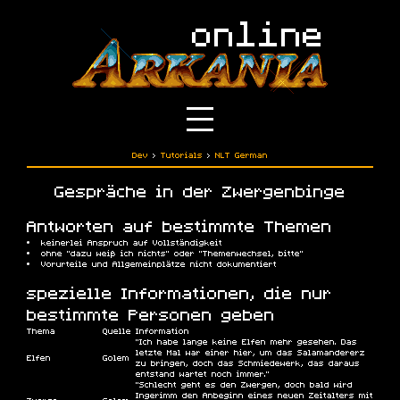
Dev
›
Tutorials
›
NLT German
Gespräche in der Zwergenbinge
Antworten auf bestimmte Themen
keinerlei Anspruch auf Vollständigkeit
ohne "dazu weiß ich nichts" oder "Themenwechsel, bitte"
Vorurteile und Allgemeinplätze nicht dokumentiert
spezielle Informationen, die nur
bestimmte Personen geben
Thema
Quelle
Information
"Ich habe lange keine Elfen mehr gesehen. Das
letzte Mal war einer hier, um das Salamandererz
Elfen
Golem
zu bringen, doch das Schmiedewerk, das daraus
entstand wartet noch immer."
"Schlecht geht es den Zwergen, doch bald wird
Ingerimm den Anbeginn eines neuen Zeitalters mit