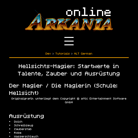
Dev
›
Tutorials
›
NLT German
Hellsichts-Magier: Startwerte in
Talente, Zauber und Ausrüstung
Der Magier / Die Magierin (Schule:
Hellsicht)
Originalgrafik unterliegt dem Copyright © attic Entertainment Software
GmbH
Ausrüstung
Dolch
Schreibzeug
Zauberstab
Robe
Wasserschlauch