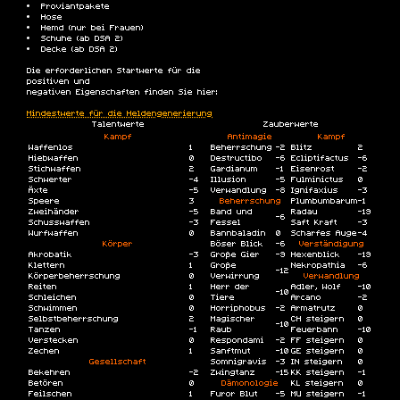
Proviantpakete
Hose
Hemd (nur bei Frauen)
Schuhe (ab DSA 2)
Decke (ab DSA 2)
Die erforderlichen Startwerte für die
positiven und
negativen Eigenschaften finden Sie hier:
Mindestwerte für die Heldengenerierung
Talentwerte
Zauberwerte
Kampf
Antimagie
Kampf
Waffenlos
1
Beherrschung
-2
Blitz
2
Hiebwaffen
0
Destructibo
-6
Ecliptifactus
-6
Stichwaffen
2
Gardianum
-1
Eisenrost
-2
Schwerter
-4
Illusion
-5
Fulminictus
0
Äxte
-5
Verwandlung
-8
Ignifaxius
-3
Speere
3
Beherrschung
Plumbumbarum
-1
Zweihänder
-5
Band und
Radau
-19
-6
Schusswaffen
-3
Fessel
Saft Kraft
-3
Wurfwaffen
0
Bannbaladin
0
Scharfes Auge
-4
Körper
Böser Blick
-6
Verständigung
Akrobatik
-3
Große Gier
-9
Hexenblick
-19
Klettern
1
Große
Nekropathia
-6
-12
Körperbeherrschung
0
Verwirrung
Verwandlung
Reiten
1
Herr der
Adler, Wolf
-10
-10
Schleichen
0
Tiere
Arcano
-2
Schwimmen
0
Horriphobus
-2
Armatrutz
0
Selbstbeherrschung
2
Magischer
CH steigern
0
-10
Tanzen
-1
Raub
Feuerbann
-10
Verstecken
0
Respondami
-2
FF steigern
0
Zechen
1
Sanftmut
-10
GE steigern
0
Gesellschaft
Somnigravis
-3
IN steigern
0
Bekehren
-2
Zwingtanz
-15
KK steigern
-1
Betören
0
Dämonologie
KL steigern
0
Feilschen
1
Furor Blut
-5
MU steigern
-1