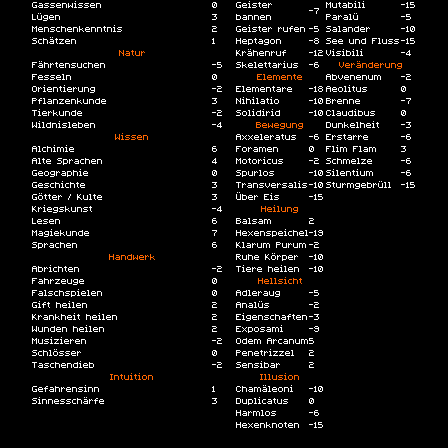
Gassenwissen
0
Geister
Mutabili
-15
-7
Lügen
3
bannen
Paralü
-5
Menschenkenntnis
2
Geister rufen
-5
Salander
-10
Schätzen
1
Heptagon
-8
See und Fluss
-15
Natur
Krähenruf
-12
Visibili
-4
Fährtensuchen
-5
Skelettarius
-6
Veränderung
Fesseln
0
Elemente
Abvenenum
-2
Orientierung
-2
Elementare
-18
Aeolitus
0
Pflanzenkunde
3
Nihilatio
-10
Brenne
-7
Tierkunde
-2
Solidirid
-10
Claudibus
0
Wildnisleben
-4
Bewegung
Dunkelheit
-3
Wissen
Axxeleratus
-6
Erstarre
-6
Alchimie
6
Foramen
0
Flim Flam
3
Alte Sprachen
4
Motoricus
-2
Schmelze
-6
Geographie
0
Spurlos
-10
Silentium
-6
Geschichte
3
Transversalis
-10
Sturmgebrüll
-15
Götter / Kulte
3
Über Eis
-15
Kriegskunst
-4
Heilung
Lesen
6
Balsam
2
Magiekunde
7
Hexenspeichel
-19
Sprachen
6
Klarum Purum
-2
Handwerk
Ruhe Körper
-10
Abrichten
-2
Tiere heilen
-10
Fahrzeuge
0
Hellsicht
Falschspielen
0
Adleraug
-5
Gift heilen
2
Analüs
-2
Krankheit heilen
2
Eigenschaften
-3
Wunden heilen
2
Exposami
-9
Musizieren
-2
Odem Arcanum
5
Schlösser
0
Penetrizzel
2
Taschendieb
-2
Sensibar
2
Intuition
Illusion
Gefahrensinn
1
Chamäleoni
-10
Sinnesschärfe
3
Duplicatus
0
Harmlos
-6
Hexenknoten
-15