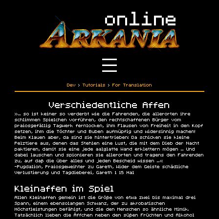
Dev
›
Tutorials
›
For Translation
Verschiedentliche Affen
»... so ist keiner so verderbt wie die Fahrenden, die allerorten ihre
schlimmen Spielchen vorführen, den rechtschaffenen Bürger vom
praiosgefällig Tagwerk fernlocken, ihm Flausen von Freiheit in den Kopf
setzen, ihm die Töchter und Buben aufmüpfig und widersinnig machen!
Beim Klauen aber, da sind sie hintertrieben: Da schicken sie kleine
Pelztiere aus, denen das Stehlen eine Lust, die mit dem Dieb der Nacht
paktieren, damit sie eine jede aalglatte Wand erklettern mögen ... Und
dabei lauschen und spionieren sie allerorten und tragens den Fahrenden
zu, auf daß die über alles und jeden Bescheid wissen ...«
-Pugdalion, Praiosgeweihter zu Gareth, Wider dem Geiste schädliche
Verlustierung und Tagdieberei, Gareth 1 15 Hal
Kleinaffen im Spiel
Allen Kleinaffen gemein ist die Größe von etwa zwei bis maximal drei
Spann, einem ebensolangen Schwanz, der zu akrobatischen
Höchstleistungen befähigt, und die den Menschen so ähnliche Mimik.
Tatsächlich lieben die Äffchen neben den süßen Früchten und Alkohol