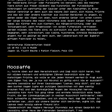
Der hellbraune Zirkus- oder Purzelaffe (so benannt, weil die meisten
Tiere schon aus freier Wildbahn das Kunststück der Purzelbäume
mitbringen) ist wahrhaftig der Gaukler unter den Kleinaffen. In einer
Heimat verbringt er denn auch die meiste Zeit damit, sich Nüsse, Früchte
und das ein oder andere Kleintier aus solchen Bereichen zu angeln, zu
denen weder die Vögel von oben, noch anderes Getier von unten kommt.
Der lange Schwanz des meist höchstens zwei Spann langen Tieres dient
dabei als fünfter Arm zum Klettern, als Hängevorrichtung, oder als
'Schlangenkopf, wenn Artgenossen von einem Futterplatz vertrieben
werden müssen. Die Tiere sind, so zutraulich sie auch dem Menschen
begegnen, sehr schreckhaft, was kleine, huschende, schnelle Bewegungen
angeht. Nur so gelingt es denn auch, den Lebensraum mit der äußerst
giftigen Palmviper zu teilen...
Verbreitung:
Südaventurien (Wald)
LE: 10 RS: 1 GS: 6 AU:20
Jagd:+ 12, Flucht Beute: 1 Ration Fleisch, Pelz (3S)
Moosaffe
»... hockte oben auf dem Merachstrauch und ließ mich nicht heran, hob
mit wildem Keckern und entblößten Zähnen bedrohlich eine der
matschigen Früchte, als wolle er sie jeden Moment werfen! Er fraß auch
vom Süßen Tod, der ja nur mit Alkohol so giftig wirkt. Wie er aussieht?"
deutete Lessalina auf ihren Gaukelwagen: "Laskes, zeig dich!", und aus
dem bunten Wagen lugte ein putziges Gesichtchen mit dem samtig
braunen Fell und den dunkelgrünen Augen der Moosajfen hervor.
Lessalina fuhr fort: "Ich ging näher und erntete tatsächlich eine faule
Frucht, die der Lümmelgutge;:jelt in meinen Ausschnitt beförderte", mein
Blick schweifte zu demselben, und ich stellte fest, daß der schwer zu
verfehlen war, „doch als unsere Geister sich berührten, wußte ich, daß
Laskes mein einzig wahrer Freund ist.«
-Niederschrift des Magiers Merowyn Sturmfels aus einem Gespräch mit
Lessalina, einer Hexe der Fahrenden Gemeinschaft, 7 Hal