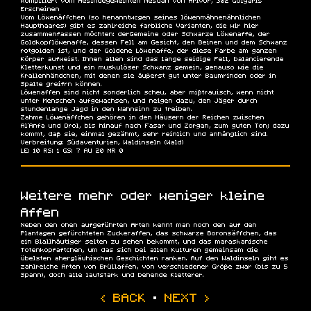
kompiliert vom Hesindegeweihten Nesdan von Arivor, 302 Golgaris
Erscheinen
Vom Löwenäffchen (so henanntwcgen seines löwenmähnenähnlichen
Haupthaares) gibt es zahlreiche farbliche Varianten, die wir hier
zusammenfassen möchten: derGemeine oder Schwarze Löwenaffe, der
Goldkopflöwenaffe, dessen Fell am Gesicht, den Beinen und dem Schwanz
rotgolden ist, und der Goldene Löwenaffe, der diese Farbe am ganzen
Körper aufweist. Ihnen allen sind das lange seidige Fell, balancierende
Kletterkunst und ein muskulöser Schwanz gemein, genauso wie die
Krallenhändchen, mit denen sie äußerst gut unter Baumrinden oder in
Spalte greifrn können.
Löwenaffen sind nicht sonderlich scheu, aber mißtrauisch, wenn nicht
unter Menschen aufgewachsen, und neigen dazu, den Jäger durch
stundenlange Jagd in den Wahnsinn zu treiben.
Zahme Löwenäffchen gehören in den Häusern der Reichen zwischen
Al'Anfa und Drol, bis hinauf nach Fasar und Zorgan, zum guten Ton; dazu
kommt, daß sie, einmal gezähmt, sehr reinlich und anhänglich sind.
Verbreitung:
Südaventurien, Waldinseln (Wald)
LE: 10 RS: 1 GS: 7 AU 20 MR 0
Weitere mehr oder weniger kleine
Affen
Neben den ohen aufgeführten Arten kennt man noch den auf den
Plantagen gefürchteten Zuckeraffen, das schwarze Boronsäffchen, das
ein Blallhäutiger selten zu sehen bekommt, und das maraskanische
Totenkopfaftchen, um das sich bei allen Kulturen gemeinsam die
übelsten ahergläuhischen Geschichten ranken. Auf den Waldinseln giht es
zahlreiche Arten von Brüllaffen, von verschiedener Größe zwar (bis zu 5
Spann), doch alle lautstark und behende Kletterer.
‹ BACK
·
NEXT ›