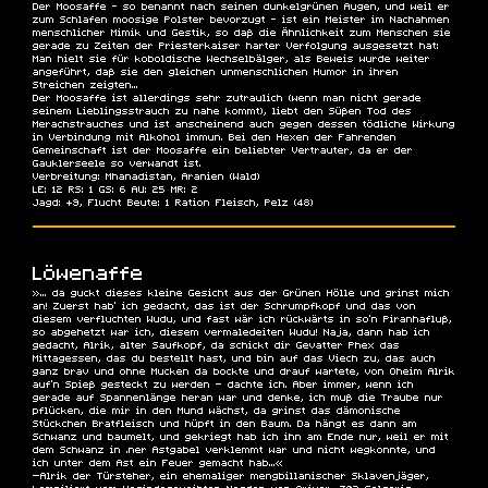
Der Moosaffe - so benannt nach seinen dunkelgrünen Augen, und weil er
zum Schlafen moosige Polster bevorzugt - ist ein Meister im Nachahmen
menschlicher Mimik und Gestik, so daß die Ähnlichkeit zum Menschen sie
gerade zu Zeiten der Priesterkaiser harter Verfolgung ausgesetzt hat:
Man hielt sie für koboldische Wechselbälger, als Beweis wurde weiter
angeführt, daß sie den gleichen unmenschlichen Humor in ihren
Streichen zeigten...
Der Moosaffe ist allerdings sehr zutraulich (wenn man nicht gerade
seinem Lieblingsstrauch zu nahe kommt), liebt den Süßen Tod des
Merachstrauches und ist anscheinend auch gegen dessen tödliche Wirkung
in Verbindung mit Alkohol immun. Bei den Hexen der Fahrenden
Gemeinschaft ist der Moosaffe ein beliebter Vertrauter, da er der
Gauklerseele so verwandt ist.
Verbreitung:
Mhanadistan, Aranien (Wald)
LE: 12 RS: 1 GS: 6 AU: 25 MR: 2
Jagd: +9, Flucht Beute: 1 Ration Fleisch, Pelz (48)
Löwenaffe
»... da guckt dieses kleine Gesicht aus der Grünen Hölle und grinst mich
an! Zuerst hab' ich gedacht, das ist der Schrumpfkopf und das von
diesem verfluchten Wudu, und fast wär ich rückwärts in so'n Piranhafluß,
so abgehetzt war ich, diesem vermaledeiten Wudu! Naja, dann hab ich
gedacht, Alrik, alter Saufkopf, da schickt dir Gevatter Phex das
Mittagessen, das du bestellt hast, und bin auf das Viech zu, das auch
ganz brav und ohne Mucken da bockte und drauf wartete, von Oheim Alrik
auf'n Spieß gesteckt zu werden – dachte ich. Aber immer, wenn ich
gerade auf Spannenlänge heran war und denke, ich muß die Traube nur
pflücken, die mir in den Mund wächst, da grinst das dämonische
Stückchen Bratfleisch und hüpft in den Baum. Da hängt es dann am
Schwanz und baumelt, und gekriegt hab ich ihn am Ende nur, weil er mit
dem Schwanz in ‘ner Astgabel verklemmt war und nicht wegkonnte, und
ich unter dem Ast ein Feuer gemacht hab...«
—Alrik der Türsteher, ein ehemaliger mengbillanischer Sklavenjäger,