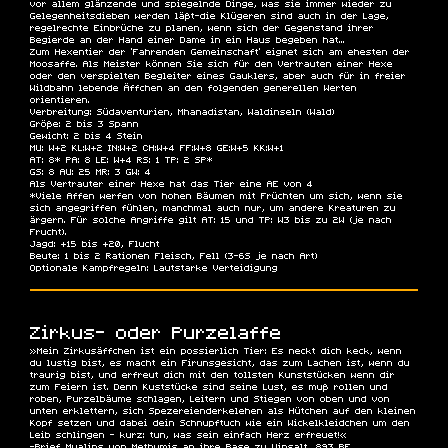
vor allem glänzende und spiegelnde Dinge, was sie immer wieder zu
Gelegenheitsdieben werden läßt-die Klügeren sind auch in der Lage,
regelrechte Einbrüche zu planen, wenn sich der Gegenstand ihrer
Begierde an der Hand einer Dame in ein Haus begeben hat...
Zum Hexentier der 'Fahrenden Gemeinschaft' eignet sich am ehesten der
Moosaffe. Als Meister können Sie sich für den Vertrauten einer Hexe
oder den verspielten Begleiter eines Gauklers, aber auch für in freier
Wildbahn lebende Äffchen an den folgenden generellen Werten
orientieren.
Verbreitung:
Südaventurien, Mhanadistan, Waldinseln (Wald)
Größe:
2 bis 3 Spann
Gewicht:
2 bis 4 Stein
MU: W+2 KL:W+2 IN:W+2 CH:W+4 FF:W+8 GE:W+5 KK:W+1
AT: 8* PA: 8 LE: W+4 RS: 1 TP: 2 SP*
GS: 8 AU: 25 MR: 3 GW: 4
Als Vertrauter einer Hexe hat das Tier eine AE von 4
*Viele Affen werfen von hohen Bäumen mit Früchten um sich, wenn sie
sich angegriffen fühlen, manchmal auch nur, um andere Kreaturen zu
ärgern. Für solche Angriffe gilt AT: 15 und TP: W3 bis zu 2W (je nach
Frucht).
Jagd:
+15 bis +20, Flucht
Beute:
1 bis 2 Rationen Fleisch, Fell (3-6S je nach Art)
Optionale Kampfregeln:
Lautstarke Verteidigung
Zirkus- oder Purzelaffe
»Mein Zirkusäffchen ist ein possierlich Tier: Es neckt dich keck, wenn
du lustig bist, es macht ein Firunsgesicht, das zum Lachen ist, wenn du
traurig bist, und erfreut dich mit den tollsten Kunststücken wenn dir
zum Feiern ist. Denn Kuststücke sind seine Lust, es muß rollen und
roben, Purzelbäume schlagen, Leitern und Stiegen von oben und von
unten erklettern, sich Spezereienderkelehen als Hütchen auf den kleinen
Kopf setzen und dabei dein Schnupftuch wie ein Wickelkleidchen um den
Leib schlingen - kurz: tun, was sein einfach Herz erfreuet!«
-Brief Myalins von Methumis an ihre Base zu Vinsalt, 893 BF