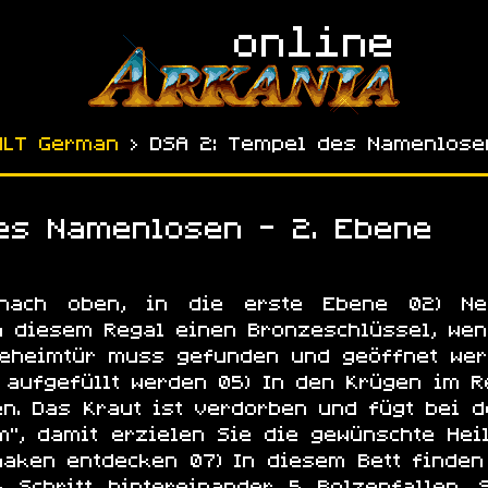
NLT German
› DSA 2: Tempel des Namenlose
es Namenlosen - 2. Ebene
 nach oben, in die erste Ebene 02) N
n diesem Regal einen Bronzeschlüssel, we
Geheimtür muss gefunden und geöffnet we
 aufgefüllt werden 05) In den Krügen im R
en. Das Kraut ist verdorben und fügt bei 
", damit erzielen Sie die gewünschte Hei
aken entdecken 07) In diesem Bett finden 
5 Schritt hintereinander 5 Bolzenfallen.