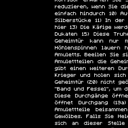
reduzieren, wenn Sie di
einfach hindurch 10) A
Silberstücke 11) In der
hier 13) Die Käfige wer
Dukaten 15) Diese Truh
Geheimtür kann nur m
Höhlenspinnen lauern h
Amuletts. Beeilen Sie s
Amulettteilen die Gehe
gibt einen weiteren Dur
Krieger und holen sich
Geheimtür (20) nicht ge
"Band und Fessel", um d
Diese Durchgänge öffne
öffnet Durchgang (19a
Amulettteile beisamme
Gewölbes. Falls Sie He
sich an dieser Stelle