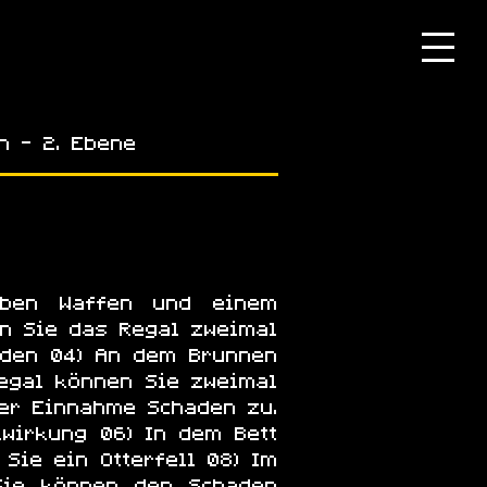
n - 2. Ebene
eben Waffen und einem
nn Sie das Regal zweimal
rden 04) An dem Brunnen
egal können Sie zweimal
der Einnahme Schaden zu.
lwirkung 06) In dem Bett
Sie ein Otterfell 08) Im
 Sie können den Schaden