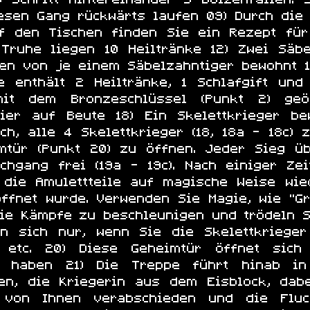
esen Gang rückwärts laufen 09) Durch die
uf den Tischen finden Sie ein Rezept für
 Truhe liegen 10 Heiltränke 12) Zwei Säb
den von je einem Säbelzahntiger bewohnt 1
e enthält 2 Heiltränke, 1 Schlafgift und 
it dem Bronzeschlüssel (Punkt 2) geö
ier auf Beute 18) Ein Skelettkrieger be
ich, alle 4 Skelettkrieger (18, 18a - 18c)
imtür (Punkt 20) zu öffnen. Jeder Sieg üb
chgang frei (19a - 19c). Nach einiger Ze
 die Amulettteile auf magische Weise wie
öffnet wurde. Verwenden Sie Magie, wie "Gr
ie Kämpfe zu beschleunigen und trödeln S
n sich nur, wenn Sie die Skelettkrieger 
) etc. 20) Diese Geheimtür öffnet sic
n haben 21) Die Treppe führt hinab i
len, die Kriegerin aus dem Eisblock, dab
 von Ihnen verabschieden und die Fluc