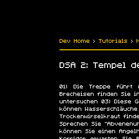
Dev Home
›
Tutorials
›
DSA 2: Tempel d
01) Die Treppe führt
Brecheisen finden Sie i
untersuchen 03) Diese 
können Wasserschläuche
Trockenwirselkraut find
Sprechen Sie "Abvenenum
können Sie einen Angelh
Korridor erwarten Sie 