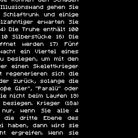
 Illusionswand gehen Sie
 Schlaftrunk und einige
elzahntiger erwarten Sie
4) Die Truhe enthält 100
10 Silberstücke 16) Die
ffnet werden 17) Fünf
wacht ein Viertel eines
 zu besiegen, um mit den
er einen Skelettkrieger
it regenerieren sich die
der zurück, solange die
oße Gier", "Paralü" oder
ie nicht beim Laufen 19)
besiegen. Krieger (18a)
h nur, wenn Sie alle 4
n die dritte Ebene des
ei haben, dann wird sie
ht ergreifen. Wenn sie